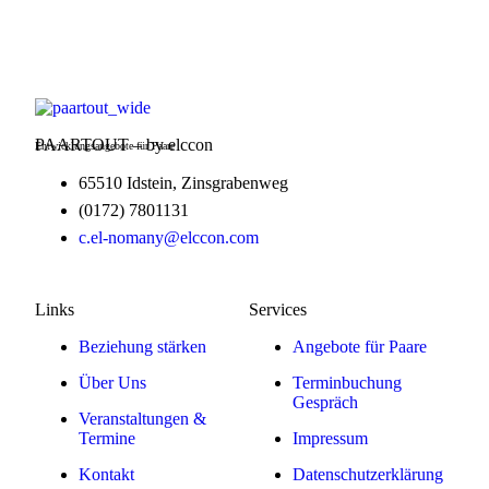
PAARTOUT – by elccon
Entwicklungsangebote für Paare
65510 Idstein, Zinsgrabenweg
(0172) 7801131
c.el-nomany@elccon.com
Links
Services
Beziehung stärken
Angebote für Paare
Über Uns
Terminbuchung
Gespräch
Veranstaltungen &
Termine
Impressum
Kontakt
Datenschutzerklärung